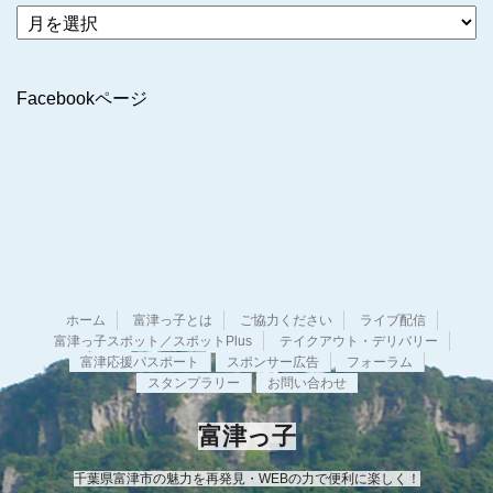
ア
ー
カ
イ
Facebookページ
ブ
ホーム
富津っ子とは
ご協力ください
ライブ配信
富津っ子スポット／スポットPlus
テイクアウト・デリバリー
富津応援パスポート
スポンサー広告
フォーラム
スタンプラリー
お問い合わせ
富津っ子
千葉県富津市の魅力を再発見・WEBの力で便利に楽しく！