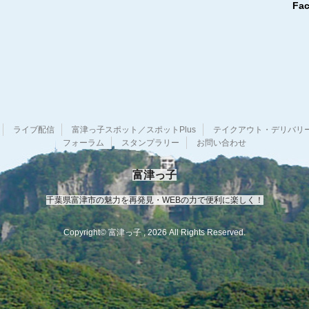
Fa
ブ
ライブ配信
富津っ子スポット／スポットPlus
テイクアウト・デリバリ
フォーラム
スタンプラリー
お問い合わせ
富津っ子
千葉県富津市の魅力を再発見・WEBの力で便利に楽しく！
Copyright© 富津っ子 , 2026 All Rights Reserved.