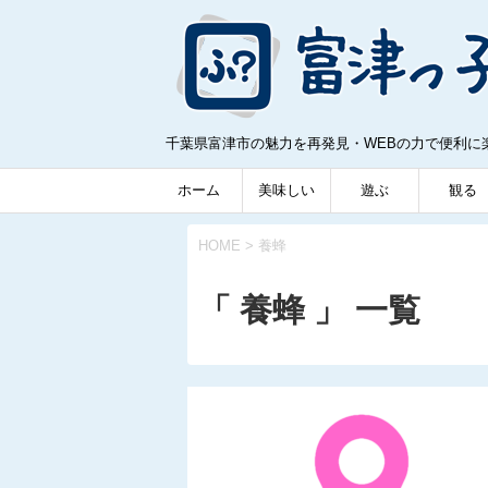
千葉県富津市の魅力を再発見・WEBの力で便利に
ホーム
美味しい
遊ぶ
観る
HOME
>
養蜂
「 養蜂 」 一覧