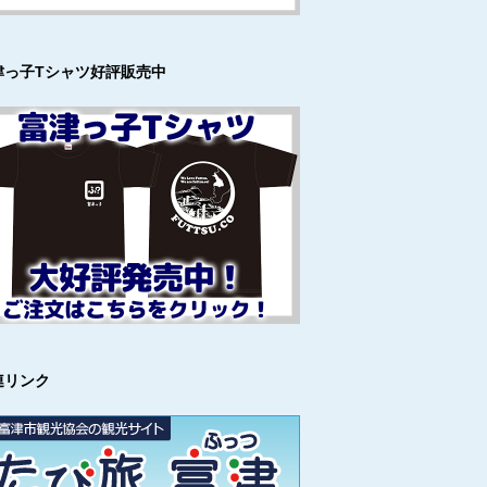
津っ子Tシャツ好評販売中
連リンク