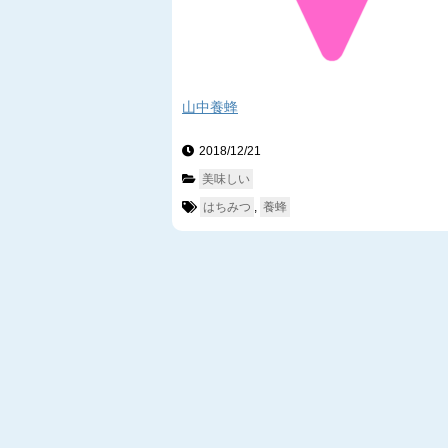
山中養蜂
2018/12/21　
美味しい
はちみつ
, 
養蜂