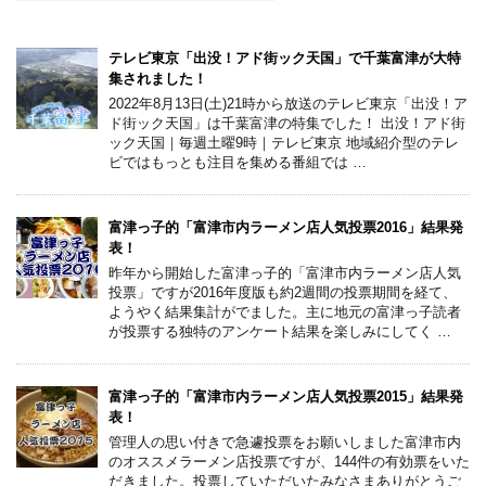
テレビ東京「出没！アド街ック天国」で千葉富津が大特
集されました！
2022年8月13日(土)21時から放送のテレビ東京「出没！ア
ド街ック天国」は千葉富津の特集でした！ 出没！アド街
ック天国｜毎週土曜9時｜テレビ東京 地域紹介型のテレ
ビではもっとも注目を集める番組では …
富津っ子的「富津市内ラーメン店人気投票2016」結果発
表！
昨年から開始した富津っ子的「富津市内ラーメン店人気
投票」ですが2016年度版も約2週間の投票期間を経て、
ようやく結果集計がでました。主に地元の富津っ子読者
が投票する独特のアンケート結果を楽しみにしてく …
富津っ子的「富津市内ラーメン店人気投票2015」結果発
表！
管理人の思い付きで急遽投票をお願いしました富津市内
のオススメラーメン店投票ですが、144件の有効票をいた
だきました。投票していただいたみなさまありがとうご