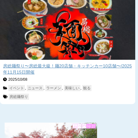
房総麺祭り〜房総最大級！麺20店舗・キッチンカー10店舗〜/2025
年11月15日開催
2025/10/08　
イベント
, 
ニュース
, 
ラーメン
, 
美味しい
, 
観る
房総麺祭り