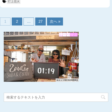
打上花火
1
2
…
27
次へ »