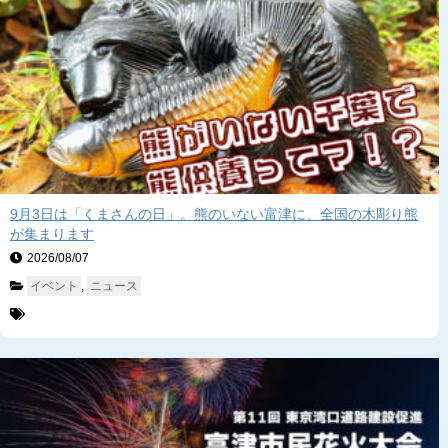
9月3日は「くまさんの日」。熊のいない富津に、全国の木彫り熊
が集まります
2026/08/07　
イベント
, 
ニュース