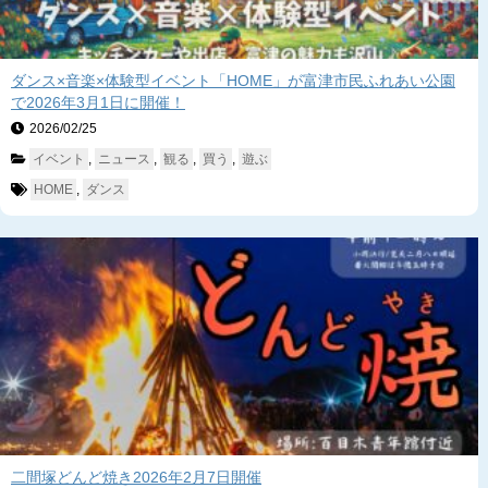
ダンス×音楽×体験型イベント「HOME」が富津市民ふれあい公園
で2026年3月1日に開催！
2026/02/25　
イベント
, 
ニュース
, 
観る
, 
買う
, 
遊ぶ
HOME
, 
ダンス
二間塚どんど焼き2026年2月7日開催