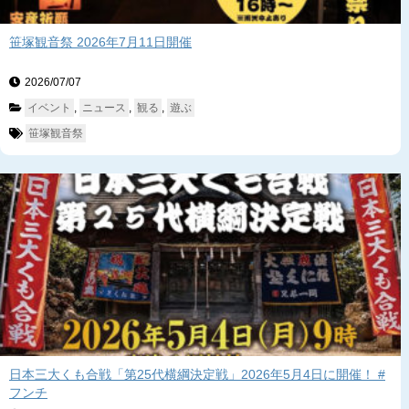
笹塚観音祭 2026年7月11日開催
2026/07/07　
イベント
, 
ニュース
, 
観る
, 
遊ぶ
笹塚観音祭
日本三大くも合戦「第25代横綱決定戦」2026年5月4日に開催！ #
フンチ