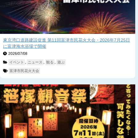
東京湾口道路建設促進 第11回富津市民花火大会・2026年7月25日
に富津海水浴場で開催
2026/07/08　
イベント
, 
ニュース
, 
観る
, 
遊ぶ
富津市民花火大会