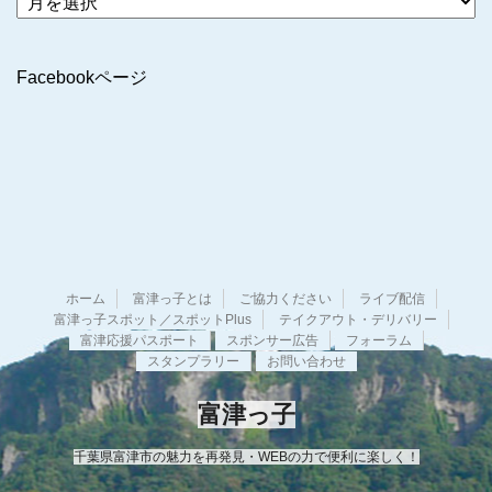
ー
カ
イ
Facebookページ
ブ
ホーム
富津っ子とは
ご協力ください
ライブ配信
富津っ子スポット／スポットPlus
テイクアウト・デリバリー
富津応援パスポート
スポンサー広告
フォーラム
スタンプラリー
お問い合わせ
富津っ子
千葉県富津市の魅力を再発見・WEBの力で便利に楽しく！