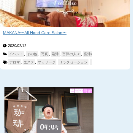
MAKANA〜All Hand Care Salon〜
2020/02/12　
イベント
, 
その他
, 
写真
, 
君津
, 
富津の人々
, 
富津市外
, 
暮らす
, 
木更津
, 
アロマ
, 
エステ
, 
マッサージ
, 
リラクゼーション
, 
リンパ
, 
君津
, 
木更津