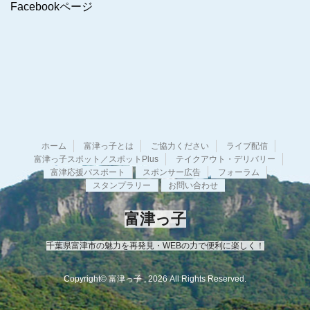
Facebookページ
ブ
ホーム
富津っ子とは
ご協力ください
ライブ配信
富津っ子スポット／スポットPlus
テイクアウト・デリバリー
富津応援パスポート
スポンサー広告
フォーラム
スタンプラリー
お問い合わせ
富津っ子
千葉県富津市の魅力を再発見・WEBの力で便利に楽しく！
Copyright© 富津っ子 , 2026 All Rights Reserved.