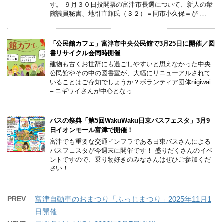
す。 ９月３０日投開票の富津市長選について、新人の衆
院議員秘書、地引直輝氏（３２）＝同市小久保＝が …
「公民館カフェ」富津市中央公民館で3月25日に開催／図
書リサイクル会同時開催
建物も古くお世辞にも過ごしやすいと思えなかった中央
公民館やその中の図書室が、大幅にリニューアルされて
いることはご存知でしょうか？ボランティア団体nigiwai
– ニギワイさんが中心となっ …
バスの祭典「第5回WakuWaku日東バスフェスタ」3月9
日イオンモール富津で開催！
富津でも重要な交通インフラである日東バスさんによる
バスフェスタが今週末に開催です！ 盛りだくさんのイベ
ントですので、乗り物好きのみなさんはぜひご参加くだ
さい！
PREV
富津自動車のおまつり「ふっじまつり」2025年11月1
日開催