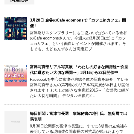
3月28日 金谷のCafe edomonsで「カフェinカフェ」開
催！
富津巡りスタンプラリーにもご協力いただいている金谷
のCafe edomonsさんで、今週末の3月28日(土)に「カフ
ェinカフェ」という面白いイベントが開催されます。そ
もそも、えどもんずさんは高級豆ブ …
富津写真部リアル写真展 「わたしの好きな南房総〜次世
代に継ぎたい大切な瞬間〜」3月16から22日開催中
Facebookを中心に富津や房総全体の写真を紹介している
富津写真部さんの第2回めのリアル写真展が本日より開催
されます！ わたしの好きな南房総2015～「次世代に継ぎ
たい大切な瞬間」 デジタル画像約2 …
毎日新聞：富津市長選 衆院秘書の地引氏、無所属で出
馬表明
9月30日投開票の富津市長選に、すでに3期目の立候補を
表明している現職佐久間市長の対抗馬が現れたようで