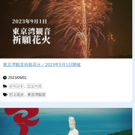
東京湾観音祈願花火／2023年9月1日開催
2023/09/01　
イベント
, 
ニュース
打上花火
, 
東京湾観音