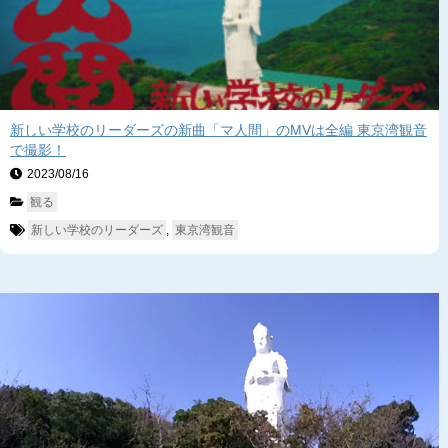
新しい学校のリーダーズの新曲「マ人間」のMVは全編 東京湾観音
で撮影！
2023/08/16　
観る
新しい学校のリーダーズ
, 
東京湾観音