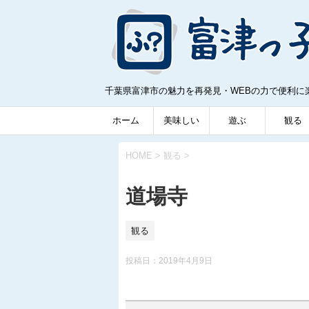
千葉県富津市の魅力を再発見・WEBの力で便利に
ホーム
美味しい
遊ぶ
観る
HOME
>
観る
>
道場寺
観る
投稿日：
2019年4月9日