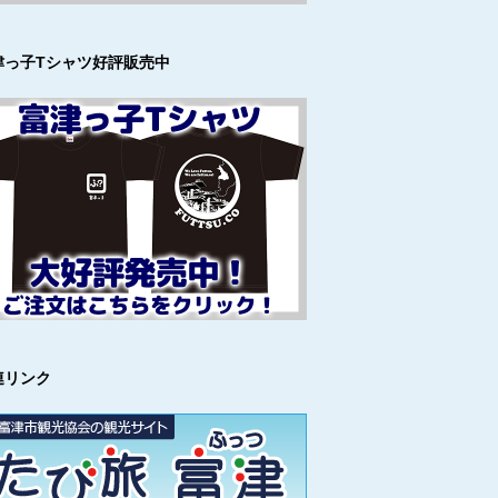
津っ子Tシャツ好評販売中
連リンク