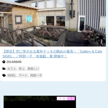
【閉店】空に突き出る屋外デッキの眺めが最高！「Gallery & Cafe
SIGEL」／阿部一子「布遊戯」展 開催中！
2014/06/09　
カフェ
, 
学ぶ
, 
美味しい
SIGEL
, 
アート
, 
阿部一子