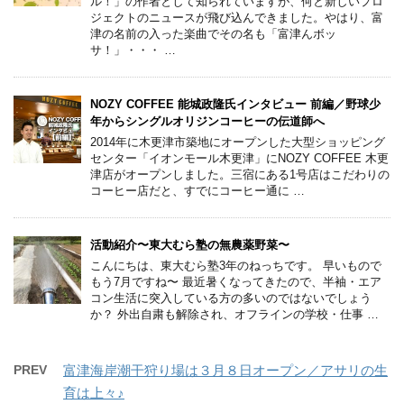
ル！」の作者として知られていますが、何と新しいプロ
ジェクトのニュースが飛び込んできました。やはり、富
津の名前の入った楽曲でその名も「富津んボッ
サ！」・・・ …
NOZY COFFEE 能城政隆氏インタビュー 前編／野球少
年からシングルオリジンコーヒーの伝道師へ
2014年に木更津市築地にオープンした大型ショッピング
センター「イオンモール木更津」にNOZY COFFEE 木更
津店がオープンしました。三宿にある1号店はこだわりの
コーヒー店だと、すでにコーヒー通に …
活動紹介〜東大むら塾の無農薬野菜〜
こんにちは、東大むら塾3年のねっちです。 早いもので
もう7月ですね〜 最近暑くなってきたので、半袖・エア
コン生活に突入している方の多いのではないでしょう
か？ 外出自粛も解除され、オフラインの学校・仕事 …
PREV
富津海岸潮干狩り場は３月８日オープン／アサリの生
育は上々♪