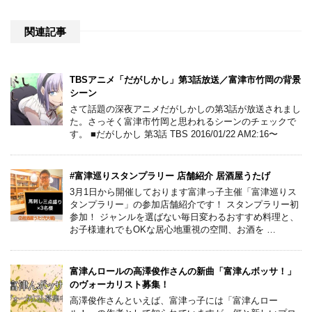
関連記事
TBSアニメ「だがしかし」第3話放送／富津市竹岡の背景
シーン
さて話題の深夜アニメだがしかしの第3話が放送されまし
た。さっそく富津市竹岡と思われるシーンのチェックで
す。 ■だがしかし 第3話 TBS 2016/01/22 AM2:16〜
#富津巡りスタンプラリー 店舗紹介 居酒屋うたげ
3月1日から開催しております富津っ子主催「富津巡りス
タンプラリー」の参加店舗紹介です！ スタンプラリー初
参加！ ジャンルを選ばない毎日変わるおすすめ料理と、
お子様連れでもOKな居心地重視の空間、お酒を …
富津んロールの高澤俊作さんの新曲「富津んボッサ！」
のヴォーカリスト募集！
高澤俊作さんといえば、富津っ子には「富津んロー