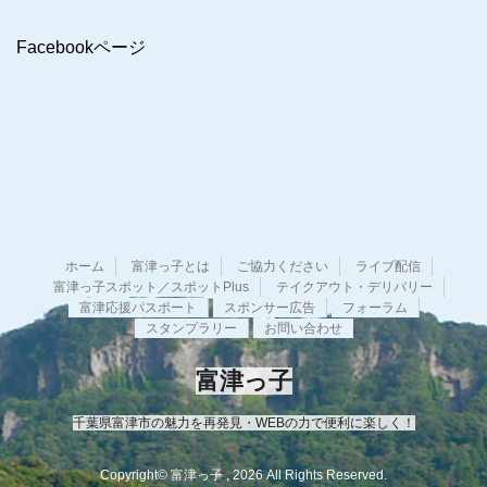
カ
イ
Facebookページ
ブ
ホーム
富津っ子とは
ご協力ください
ライブ配信
富津っ子スポット／スポットPlus
テイクアウト・デリバリー
富津応援パスポート
スポンサー広告
フォーラム
スタンプラリー
お問い合わせ
富津っ子
千葉県富津市の魅力を再発見・WEBの力で便利に楽しく！
Copyright© 富津っ子 , 2026 All Rights Reserved.