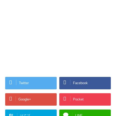
Twitter
Facebook
Google+
Pocket
B!
はてブ
LINE