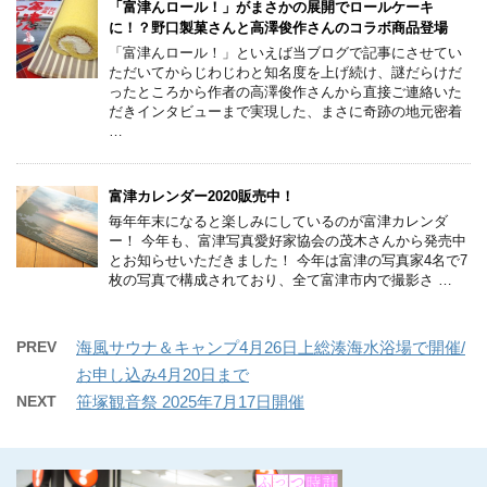
「富津んロール！」がまさかの展開でロールケーキ
に！？野口製菓さんと高澤俊作さんのコラボ商品登場
「富津んロール！」といえば当ブログで記事にさせてい
ただいてからじわじわと知名度を上げ続け、謎だらけだ
ったところから作者の高澤俊作さんから直接ご連絡いた
だきインタビューまで実現した、まさに奇跡の地元密着
…
富津カレンダー2020販売中！
毎年年末になると楽しみにしているのが富津カレンダ
ー！ 今年も、富津写真愛好家協会の茂木さんから発売中
とお知らせいただきました！ 今年は富津の写真家4名で7
枚の写真で構成されており、全て富津市内で撮影さ …
PREV
海風サウナ＆キャンプ4月26日上総湊海水浴場で開催/
お申し込み4月20日まで
NEXT
笹塚観音祭 2025年7月17日開催