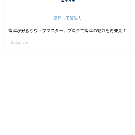
富津っ子管理人
富津が好きなウェブマスター。ブログで富津の魅力を再発見！
futtsu.co/