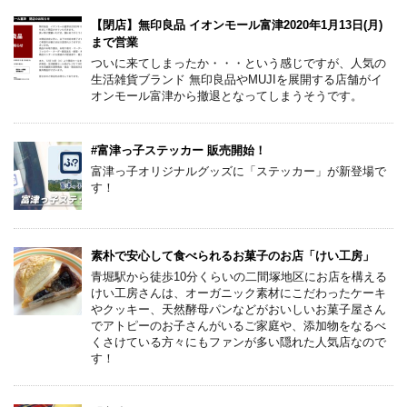
【閉店】無印良品 イオンモール富津2020年1月13日(月)
まで営業
ついに来てしまったか・・・という感じですが、人気の
生活雑貨ブランド 無印良品やMUJIを展開する店舗がイ
オンモール富津から撤退となってしまうそうです。
#富津っ子ステッカー 販売開始！
富津っ子オリジナルグッズに「ステッカー」が新登場で
す！
素朴で安心して食べられるお菓子のお店「けい工房」
青堀駅から徒歩10分くらいの二間塚地区にお店を構える
けい工房さんは、オーガニック素材にこだわったケーキ
やクッキー、天然酵母パンなどがおいしいお菓子屋さん
でアトピーのお子さんがいるご家庭や、添加物をなるべ
くさけている方々にもファンが多い隠れた人気店なので
す！