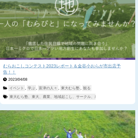
むらおこしコンテスト2023レポート＆金谷小おらが市出店予
告！！
2023/04/08　
イベント
, 
学ぶ
, 
富津の人々
, 
東大むら塾
, 
観る
東大むら塾、東大、農業、地域起こし、サークル、農業サークル、富津、相