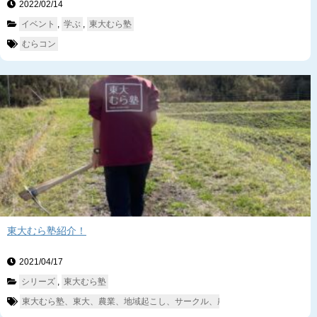
2022/02/14　
イベント
, 
学ぶ
, 
東大むら塾
むらコン
東大むら塾紹介！
2021/04/17　
シリーズ
, 
東大むら塾
東大むら塾、東大、農業、地域起こし、サークル、農業サークル、富津、相