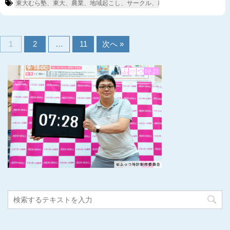
東大むら塾、東大、農業、地域起こし、サークル、農業サークル、富津、相
1
2
…
11
次へ »