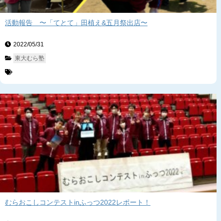
活動報告 〜「てとて」田植え&五月祭出店〜
2022/05/31　
東大むら塾
むらおこしコンテストinふっつ2022レポート！