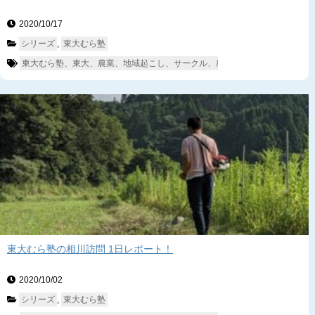
2020/10/17　
シリーズ
, 
東大むら塾
東大むら塾、東大、農業、地域起こし、サークル、農業サークル、富津、相
東大むら塾の相川訪問 1日レポート！
2020/10/02　
シリーズ
, 
東大むら塾