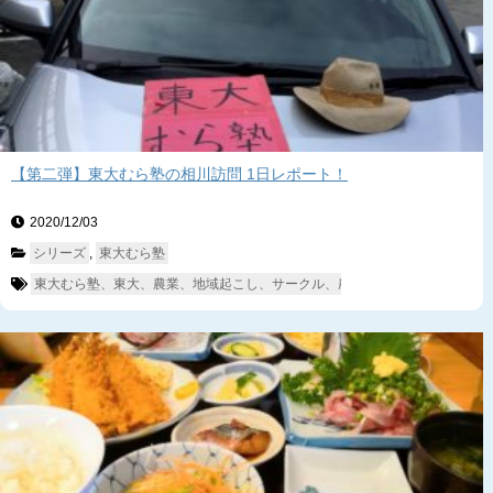
【第二弾】東大むら塾の相川訪問 1日レポート！
2020/12/03　
シリーズ
, 
東大むら塾
東大むら塾、東大、農業、地域起こし、サークル、農業サークル、富津、相