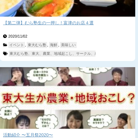
【第二弾】むら塾生の一押し！富津のお店４選
2020/11/02　
イベント
, 
東大むら塾
, 
海鮮
, 
美味しい
東大むら塾、東大、農業、地域起こし、サークル、農業サークル、富津、相
活動紹介 〜五月祭2020〜