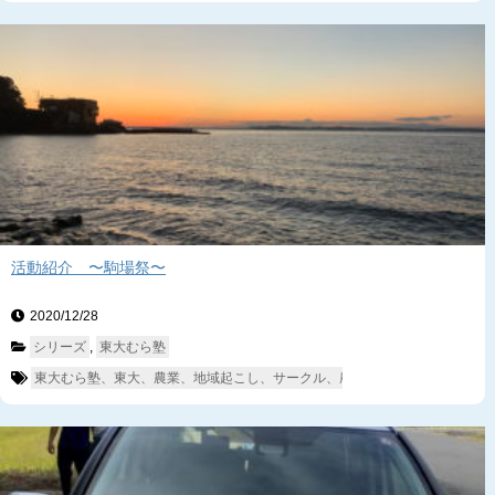
活動紹介 〜駒場祭〜
2020/12/28　
シリーズ
, 
東大むら塾
東大むら塾、東大、農業、地域起こし、サークル、農業サークル、富津、相