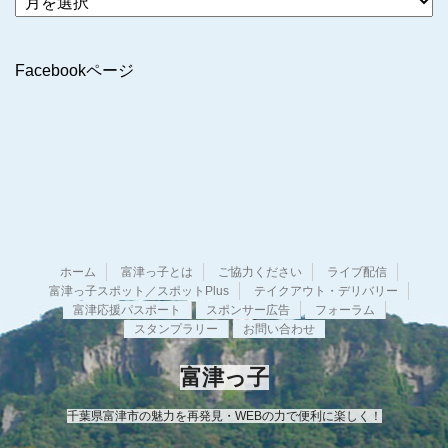
ー
カ
イ
Facebookページ
ブ
ホーム
富津っ子とは
ご協力ください
ライブ配信
富津っ子スポット／スポットPlus
テイクアウト・デリバリー
富津応援パスポート
スポンサー広告
フォーラム
スタンプラリー
お問い合わせ
富津っ子
千葉県富津市の魅力を再発見・WEBの力で便利に楽しく！