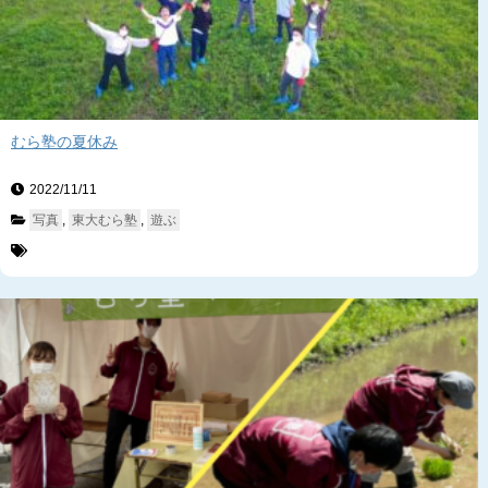
むら塾の夏休み
2022/11/11　
写真
, 
東大むら塾
, 
遊ぶ