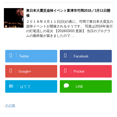
東日本大震災追悼イベント富津市竹岡2018／3月11日開
催
２０１８年３月１１日(日)の夜に、竹岡で東日本大震災の
追悼イベントが開催されるそうです。 写真は2016年湊川
の灯篭流しの花火 【2018/03/03 更新】 当日のプログラ
ムの最終版が届きましたので …
Twitter
Facebook
Google+
Pocket
B!
はてブ
LINE
-
その他