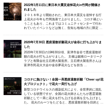
2022年3月11日に東日本大震災追悼花火in竹岡が開催さ
れました
２０１８年より開始された、東日本大震災を追悼する打
上花火が今年も竹岡漁港で上がりました。 コロナ禍とい
うこともあり、これまではコミュニティセンターで行わ
れていたイベントなどは無く、告知も地域の方に限定 …
2020年7月30日 悪疫退散祈願花火が金谷に打ち上がりま
した
2020年7月30日の19時30分頃、富津市金谷で悪疫退散祈
願の花火が打ち上がりました。 主催は鋸南ロータリーク
ラブと有限会社立石煙火製造所。立石煙火製造所さんは
富津市民花火大会や金谷夢花火などを担当 …
コロナに負けない！全国一斉悪疫退散祈願「Cheer up!花
火プロジェクト」で花火一斉打ち上げ
新型コロナウイルスの感染拡大により、全世界的に混乱
している状態ですが、全国の花火師さんたちが悪霊退散
祈願として一斉に花火を打ち上げる企画を立ち上げまし
た。 花火のルーツをたどると、悪疫退散祈願を目的と …