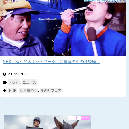
NHK「ゆうどきネットワーク」に富津の生のり登場！
2014/01/10　
テレビ
, 
ニュース
NHK
, 
江戸前のり
, 
生のりフェア