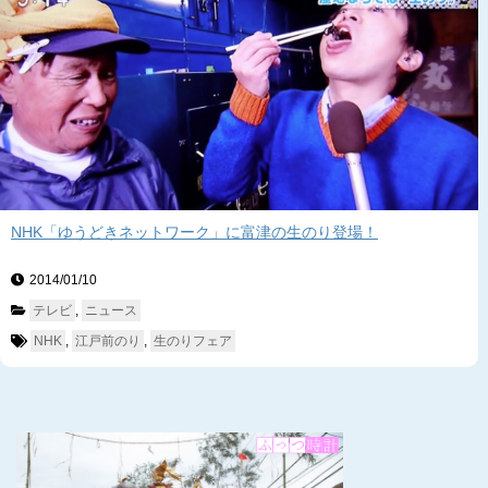
NHK「ゆうどきネットワーク」に富津の生のり登場！
2014/01/10　
テレビ
, 
ニュース
NHK
, 
江戸前のり
, 
生のりフェア