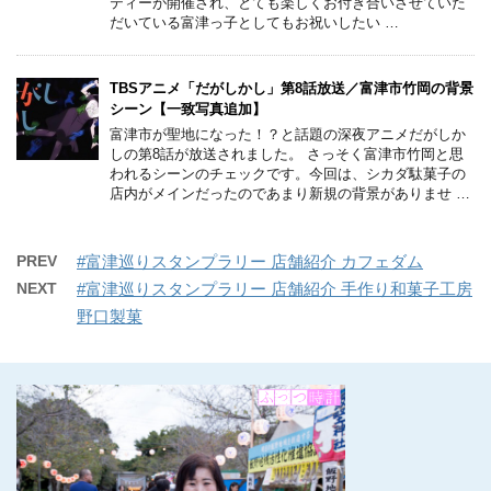
ティーが開催され、とても楽しくお付き合いさせていた
だいている富津っ子としてもお祝いしたい …
TBSアニメ「だがしかし」第8話放送／富津市竹岡の背景
シーン【一致写真追加】
富津市が聖地になった！？と話題の深夜アニメだがしか
しの第8話が放送されました。 さっそく富津市竹岡と思
われるシーンのチェックです。今回は、シカダ駄菓子の
店内がメインだったのであまり新規の背景がありませ …
PREV
#富津巡りスタンプラリー 店舗紹介 カフェダム
NEXT
#富津巡りスタンプラリー 店舗紹介 手作り和菓子工房
野口製菓