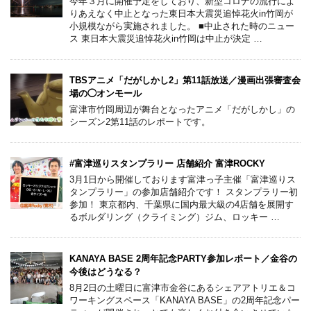
今年３月に開催予定をしており、新型コロナの流行によ
りあえなく中止となった東日本大震災追悼花火in竹岡が
小規模ながら実施されました。 ■中止された時のニュー
ス 東日本大震災追悼花火in竹岡は中止が決定 …
TBSアニメ「だがしかし2」第11話放送／漫画出張審査会
場の◯オンモール
富津市竹岡周辺が舞台となったアニメ「だがしかし」の
シーズン2第11話のレポートです。
#富津巡りスタンプラリー 店舗紹介 富津ROCKY
3月1日から開催しております富津っ子主催「富津巡りス
タンプラリー」の参加店舗紹介です！ スタンプラリー初
参加！ 東京都内、千葉県に国内最大級の4店舗を展開す
るボルダリング（クライミング）ジム、ロッキー …
KANAYA BASE 2周年記念PARTY参加レポート／金谷の
今後はどうなる？
8月2日の土曜日に富津市金谷にあるシェアアトリエ＆コ
ワーキングスペース「KANAYA BASE」の2周年記念パー