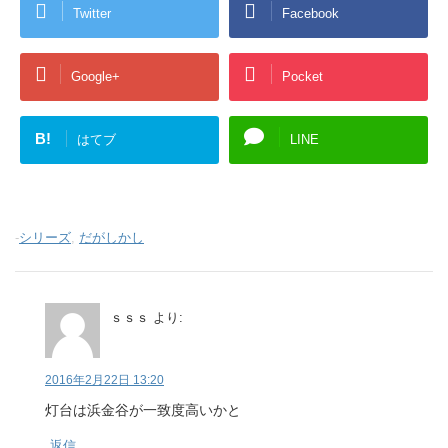
Twitter
Facebook
Google+
Pocket
B!
はてブ
LINE
-
シリーズ
,
だがしかし
ｓｓｓ
より:
2016年2月22日 13:20
灯台は浜金谷が一致度高いかと
返信