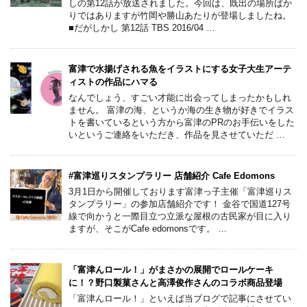
しの第12話が放送されました。今回は、既出の場所ばか
りではありますが竹岡や勝山あたりが登場しましたね。
■だがしかし 第12話 TBS 2016/04 …
富津で水揚げされる魚をイラストにする女子大生アーテ
ィストの作品にハマる
なんでしょう、すごい才能に出会ってしまったかもしれ
ません。 富津の海、というか海の生き物が好きでイラス
トを書いているという方から富津のPRのお手伝いをした
いというご連絡をいただき、作品を見させていただ …
#富津巡りスタンプラリー 店舗紹介 Cafe Edomons
3月1日から開催しております富津っ子主催「富津巡りス
タンプラリー」の参加店舗紹介です！ 金谷で国道127号
線で向かうと一際目立つ立派な屋根の古民家が目に入り
ますが、そこがCafe edomonsです。 …
「富津んロール！」がまさかの展開でロールケーキ
に！？野口製菓さんと高澤俊作さんのコラボ商品登場
「富津んロール！」といえば当ブログで記事にさせてい