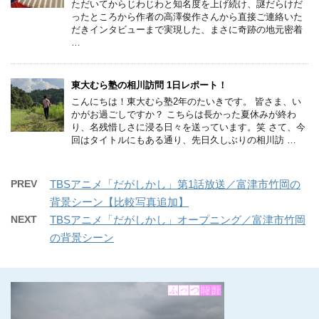
ただいてからじわじわと知名度を上げ続け、謎だらけだ
ったところから作者の高澤俊作さんから直接ご連絡いた
だきインタビューまで実現した、まさに奇跡の地元密着
…
東大むら塾の相川訪問 1日レポート！
こんにちは！東大むら塾2年のたいきです。 皆さま、い
かがお過ごしですか？ こちらは長かった夏休みが終わ
り、名残惜しさに浸る日々を送っています。笑 さて、今
回はタイトルにもある通り、先日久しぶりの相川訪 …
PREV
TBSアニメ「だがしかし」第1話放送／富津市竹岡の
背景シーン【比較写真追加】
NEXT
TBSアニメ「だがしかし」オープニング／富津市竹岡
の背景シーン