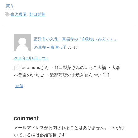
-
買う
-
白久農園
,
野口製菓
富津市小久保・真福寺の「御影供（みえく）」
の現在 – 富津っ子
より:
2018年2月6日 17:51
[…] edomonsさん ・野口製菓さんのいちご大福 ・大森
バラ園のいちご ・綾部商店の手焼きせんべい […]
返信
comment
メールアドレスが公開されることはありません。
※
が付
いている欄は必須項目です