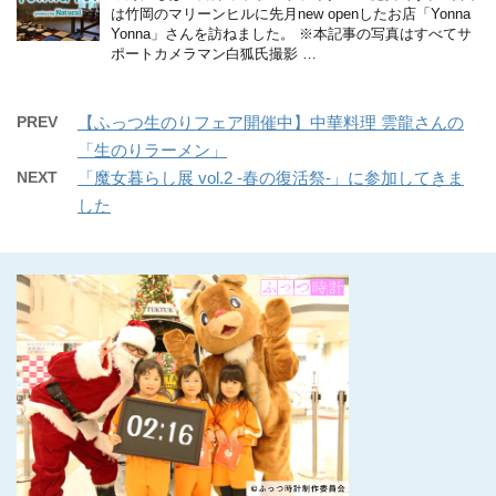
は竹岡のマリーンヒルに先月new openしたお店「Yonna
Yonna」さんを訪ねました。 ※本記事の写真はすべてサ
ポートカメラマン白狐氏撮影 …
PREV
【ふっつ生のりフェア開催中】中華料理 雲龍さんの
「生のりラーメン」
NEXT
「魔女暮らし展 vol.2 -春の復活祭-」に参加してきま
した