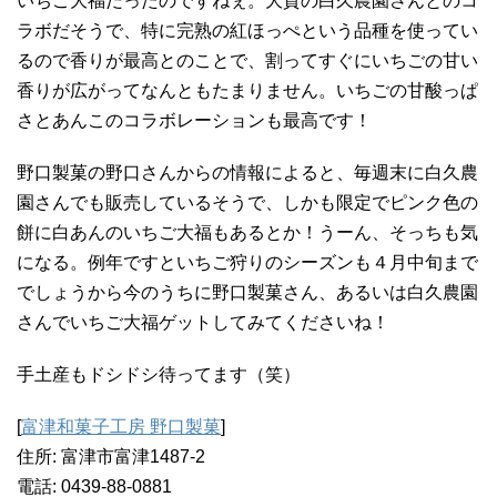
いちご大福だったのですねぇ。大貫の白久農園さんとのコ
ラボだそうで、特に完熟の紅ほっぺという品種を使ってい
るので香りが最高とのことで、割ってすぐにいちごの甘い
香りが広がってなんともたまりません。いちごの甘酸っぱ
さとあんこのコラボレーションも最高です！
野口製菓の野口さんからの情報によると、毎週末に白久農
園さんでも販売しているそうで、しかも限定でピンク色の
餅に白あんのいちご大福もあるとか！うーん、そっちも気
になる。例年ですといちご狩りのシーズンも４月中旬まで
でしょうから今のうちに野口製菓さん、あるいは白久農園
さんでいちご大福ゲットしてみてくださいね！
手土産もドシドシ待ってます（笑）
[
富津和菓子工房 野口製菓
]
住所: 富津市富津1487-2
電話: 0439-88-0881