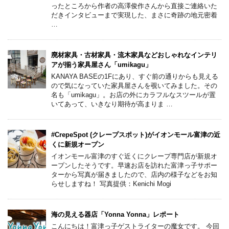
ったところから作者の高澤俊作さんから直接ご連絡いた
だきインタビューまで実現した、まさに奇跡の地元密着
…
廃材家具・古材家具・流木家具などおしゃれなインテリ
アが揃う家具屋さん「umikagu」
KANAYA BASEの1Fにあり、すぐ前の通りからも見える
ので気になっていた家具屋さんを覗いてみました。その
名も「umikagu」。お店の外にカラフルなスツールが置
いてあって、いきなり期待が高まりま …
#CrepeSpot (クレープスポット)がイオンモール富津の近
くに新規オープン
イオンモール富津のすぐ近くにクレープ専門店が新規オ
ープンしたそうです。早速お店を訪れた富津っ子サポー
ターから写真が届きましたので、店内の様子などをお知
らせしますね！ 写真提供：Kenichi Mogi
海の見える器店「Yonna Yonna」レポート
こんにちは！富津っ子ゲストライターの魔女です。 今回