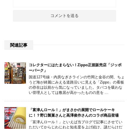
関連記事
コレクターにはたまらない！Zippo正規販売店「ジッポ
ーパーク」
国道127号線・内房なぎさラインの竹岡と金谷の間、ちょ
うど海が綺麗にみえる道路沿いに見える「Zippo」の看板
の存在は以前から気になっていました。タバコを吸わな
い管理人としては敷居が高かったものの意を …
「富津んロール！」がまさかの展開でロールケーキ
に！？野口製菓さんと高澤俊作さんのコラボ商品登場
「富津んロール！」といえば当ブログで記事にさせてい
ただいてからじわじわと知名度を上げ続け、謎だらけだ