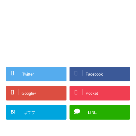
Twitter
Facebook
Google+
Pocket
B!
はてブ
LINE