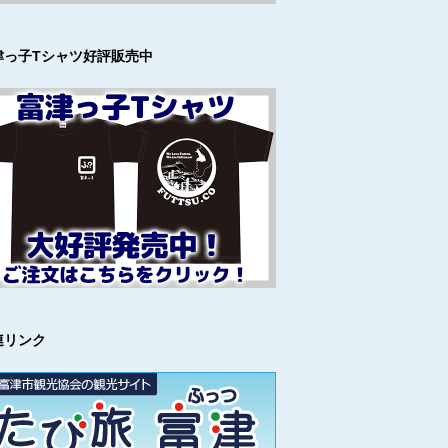
津っ子Tシャツ好評販売中
連リンク