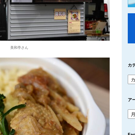
美和亭さん
カ
ア
ア
ー
カ
イ
Fa