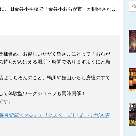
の祝日に、旧金谷小学校で「金谷小おらが市」が開催されま
皆様含め、お越しいただく皆さまにとって「おらが
気持ちがめばえる場所・時間でありますようにと願
店はもちろんのこと、鴨川や館山からも房総のすて
して体験型ワークショップも同時開催！
です。
毎月開催のマルシェ【公式ページ】| まいぷれ[木更