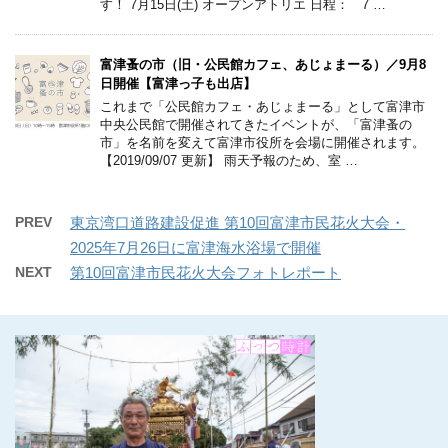
す！ 7月15日(土) オープンアトリエ 日程： 7 …
富津蚤の市（旧・公民館カフェ、あじょまーる）／9月8
日開催【富津っ子も出店】
これまで「公民館カフェ・あじょまーる」として富津市
中央公民館で開催されてきたイベントが、「富津蚤の
市」を名前を変えて富津市役所を会場に開催されます。
【2019/09/07 更新】 雨天予報のため、室 …
PREV
東京湾口道路建設促進 第10回富津市民花火大会・
2025年7月26日に富津海水浴場で開催
NEXT
第10回富津市民花火大会フォトレポート