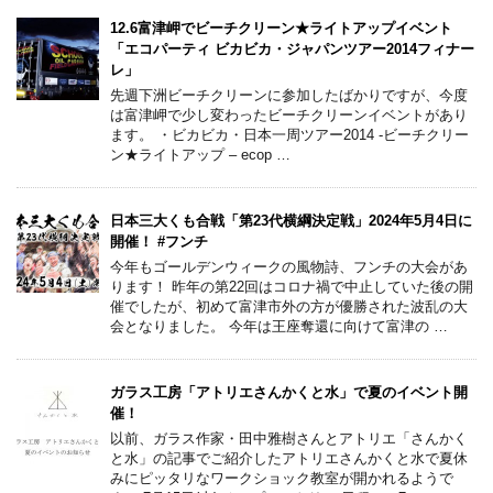
12.6富津岬でビーチクリーン★ライトアップイベント
「エコパーティ ビカビカ・ジャパンツアー2014フィナー
レ」
先週下洲ビーチクリーンに参加したばかりですが、今度
は富津岬で少し変わったビーチクリーンイベントがあり
ます。 ・ビカビカ・日本一周ツアー2014 -ビーチクリー
ン★ライトアップ – ecop …
日本三大くも合戦「第23代横綱決定戦」2024年5月4日に
開催！ #フンチ
今年もゴールデンウィークの風物詩、フンチの大会があ
ります！ 昨年の第22回はコロナ禍で中止していた後の開
催でしたが、初めて富津市外の方が優勝された波乱の大
会となりました。 今年は王座奪還に向けて富津の …
ガラス工房「アトリエさんかくと水」で夏のイベント開
催！
以前、ガラス作家・田中雅樹さんとアトリエ「さんかく
と水」の記事でご紹介したアトリエさんかくと水で夏休
みにピッタリなワークショック教室が開かれるようで