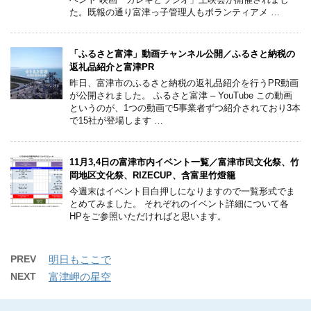
た。既報の通り富津っ子管理人もボランティアメ …
「ふるさと富津」動画チャンネル公開／ふるさと納税の
返礼品紹介と富津PR
昨日、富津市のふるさと納税の返礼品紹介を行うPR動画
が公開されました。 ふるさと富津 – YouTube この動画
というのが、1つの動画で5事業者ずつ紹介されており3本
で15社が登場します …
11月3,4日の富津市内イベント一覧／富津市民文化祭、竹
岡地区文化祭、RIZECUP、含富里竹燈籠
今週末はイベント目白押しになりますので一覧形式でま
とめてみました。 それぞれのイベント詳細について各
HPをご参照いただければと思います。
PREV
明日もここで
NEXT
富津岬の星空