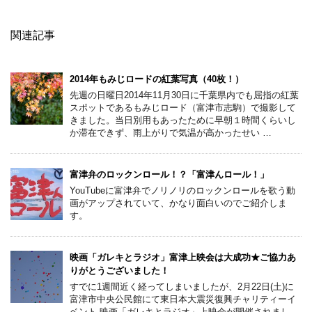
関連記事
2014年もみじロードの紅葉写真（40枚！）
先週の日曜日2014年11月30日に千葉県内でも屈指の紅葉
スポットであるもみじロード（富津市志駒）で撮影して
きました。当日別用もあったために早朝１時間くらいし
か滞在できず、雨上がりで気温が高かったせい …
富津弁のロックンロール！？「富津んロール！」
YouTubeに富津弁でノリノリのロックンロールを歌う動
画がアップされていて、かなり面白いのでご紹介しま
す。
映画「ガレキとラジオ」富津上映会は大成功★ご協力あ
りがとうございました！
すでに1週間近く経ってしまいましたが、2月22日(土)に
富津市中央公民館にて東日本大震災復興チャリティーイ
ベント 映画「ガレキとラジオ」上映会が開催されまし