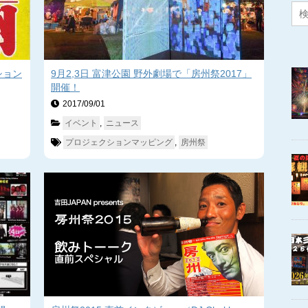
ション
9月2,3日 富津公園 野外劇場で「房州祭2017」
開催！
2017/09/01　
イベント
, 
ニュース
プロジェクションマッピング
, 
房州祭