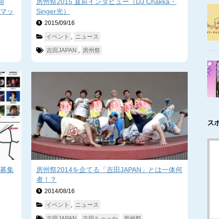
開
房州祭2015 直前インタビュー（DJ Chakka・
マッ
Singer光）
2015/09/16　
イベント
, 
ニュース
吉田JAPAN
, 
房州祭
ス
者募集
房州祭2014を企てる「吉田JAPAN」とは一体何
者！？
2014/08/16　
イベント
, 
ニュース
吉田JAPAN
, 
吉田ちゃっか
, 
房州祭