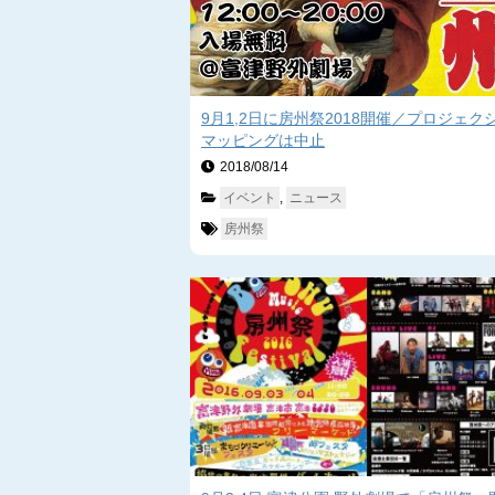
9月1,2日に房州祭2018開催／プロジェク
マッピングは中止
2018/08/14　
イベント
, 
ニュース
房州祭