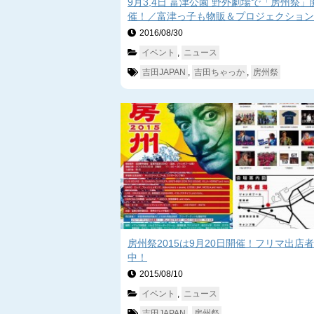
9月3,4日 富津公園 野外劇場で「房州祭」
催！／富津っ子も物販＆プロジェクション
ピングで参戦！
2016/08/30　
イベント
, 
ニュース
吉田JAPAN
, 
吉田ちゃっか
, 
房州祭
房州祭2015は9月20日開催！フリマ出店
中！
2015/08/10　
イベント
, 
ニュース
吉田JAPAN
, 
房州祭