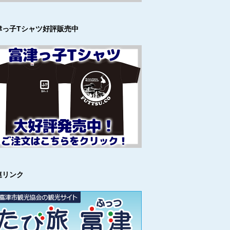
津っ子Tシャツ好評販売中
連リンク