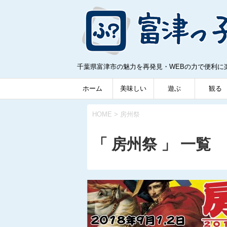
千葉県富津市の魅力を再発見・WEBの力で便利に
ホーム
美味しい
遊ぶ
観る
HOME
>
房州祭
「 房州祭 」 一覧