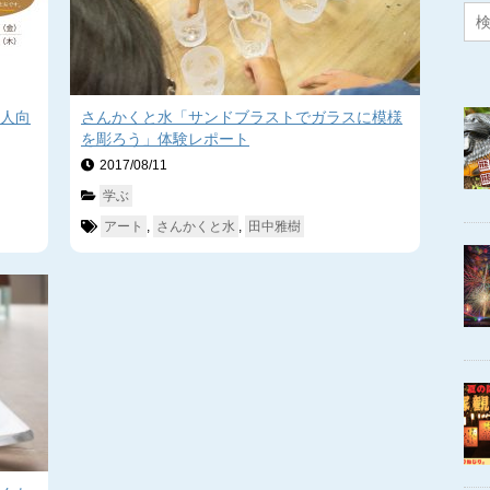
人向
さんかくと水「サンドブラストでガラスに模様
を彫ろう」体験レポート
2017/08/11　
学ぶ
アート
, 
さんかくと水
, 
田中雅樹