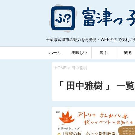
千葉県富津市の魅力を再発見・WEBの力で便利に
ホーム
美味しい
遊ぶ
観る
HOME
>
田中雅樹
「 田中雅樹 」 一覧