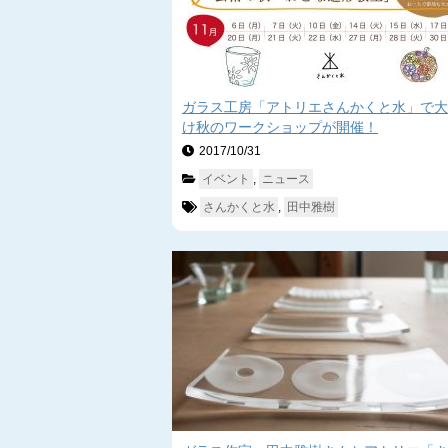
ガラス工房「アトリエさんかくと水」で大
け秋のワークショップが開催！
2017/10/31　
イベント
, 
ニュース
さんかくと水
, 
田中雅樹