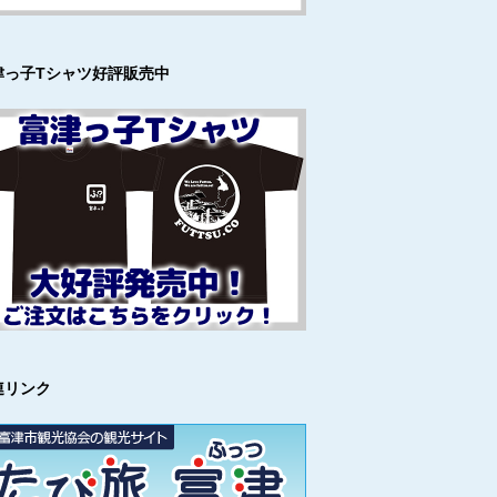
津っ子Tシャツ好評販売中
連リンク