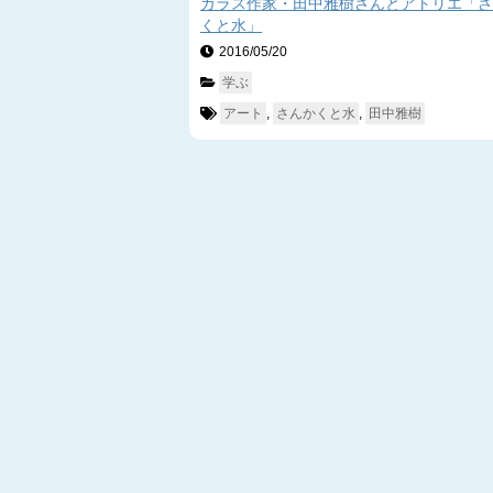
ガラス作家・田中雅樹さんとアトリエ「さ
くと水」
2016/05/20　
学ぶ
アート
, 
さんかくと水
, 
田中雅樹