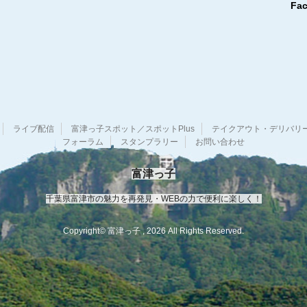
Fa
ブ
ライブ配信
富津っ子スポット／スポットPlus
テイクアウト・デリバリ
フォーラム
スタンプラリー
お問い合わせ
富津っ子
千葉県富津市の魅力を再発見・WEBの力で便利に楽しく！
Copyright© 富津っ子 , 2026 All Rights Reserved.