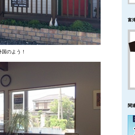
富
外国のよう！
関