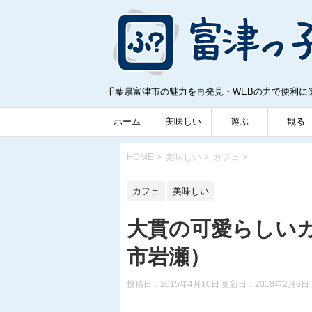
千葉県富津市の魅力を再発見・WEBの力で便利に
ホーム
美味しい
遊ぶ
観る
HOME
>
美味しい
>
カフェ
>
カフェ
美味しい
大貫の可愛らしいカフ
市岩瀬）
投稿日：2015年4月10日 更新日：
2018年2月6日