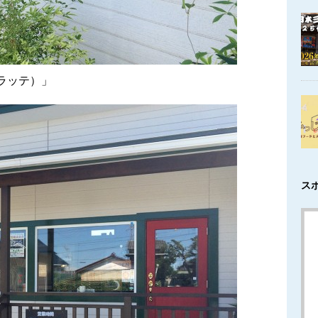
ェラッテ）」
ス