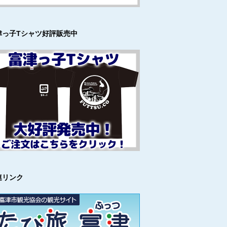
津っ子Tシャツ好評販売中
連リンク