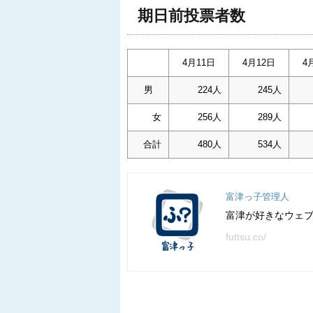
期日前投票者数
4月11日
4月12日
4
男
224人
245人
女
256人
289人
合計
480人
534人
富津っ子管理人
富津が好きなウェ
futtsu.co/