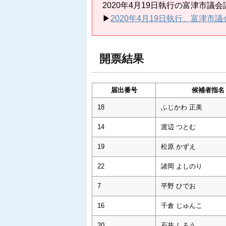
2020年4月19日執行の富津市
▶
2020年4月19日執行、富津
開票結果
届出番号
候補者指名
18
ふじかわ 正美
14
渡辺 つとむ
19
松原 かずえ
22
諸岡 よしのり
7
平野 ひでお
16
千倉 じゅんこ
20
石井 しろう