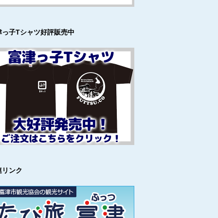
津っ子Tシャツ好評販売中
連リンク