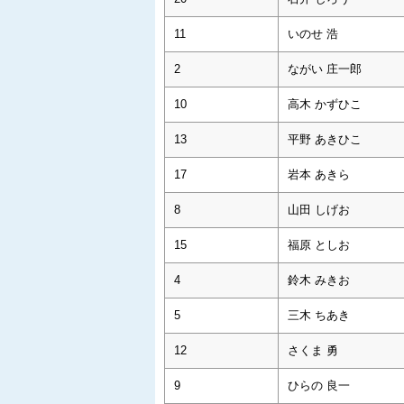
11
いのせ 浩
2
ながい 庄一郎
10
高木 かずひこ
13
平野 あきひこ
17
岩本 あきら
8
山田 しげお
15
福原 としお
4
鈴木 みきお
5
三木 ちあき
12
さくま 勇
9
ひらの 良一