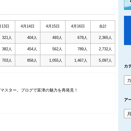
月13日
4月14日
4月15日
4月16日
合計
321人
404人
493人
678人
2,365人
382人
454人
562人
789人
2,732人
703人
858人
1,055人
1,467人
5,097人
カ
ブマスター。ブログで富津の魅力を再発見！
ア
ア
ー
カ
イ