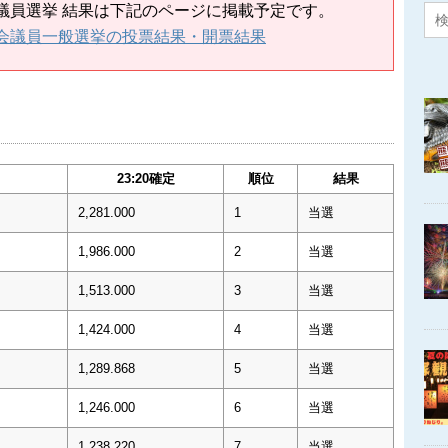
議会議員選挙 結果は下記のページに掲載予定です。
市議会議員一般選挙の投票結果・開票結果
23:20確定
順位
結果
2,281.000
1
当選
1,986.000
2
当選
1,513.000
3
当選
1,424.000
4
当選
1,289.868
5
当選
1,246.000
6
当選
1,238.220
7
当選