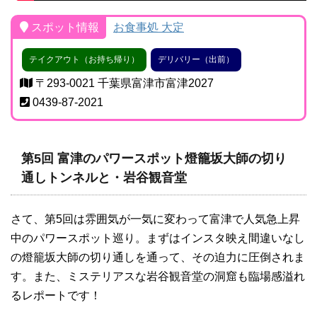
スポット情報
お食事処 大定
テイクアウト（お持ち帰り）
デリバリー（出前）
〒293-0021 千葉県富津市富津2027
0439-87-2021
第5回 富津のパワースポット燈籠坂大師の切り
通しトンネルと・岩谷観音堂
さて、第5回は雰囲気が一気に変わって富津で人気急上昇
中のパワースポット巡り。まずはインスタ映え間違いなし
の燈籠坂大師の切り通しを通って、その迫力に圧倒されま
す。また、ミステリアスな岩谷観音堂の洞窟も臨場感溢れ
るレポートです！