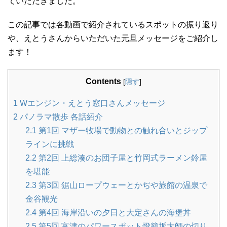
ていただきました。
この記事では各動画で紹介されているスポットの振り返り
や、えとうさんからいただいた元旦メッセージをご紹介し
ます！
Contents
[
隠す
]
1
Wエンジン・えとう窓口さんメッセージ
2
パノラマ散歩 各話紹介
2.1
第1回 マザー牧場で動物との触れ合いとジップ
ラインに挑戦
2.2
第2回 上総湊のお団子屋と竹岡式ラーメン鈴屋
を堪能
2.3
第3回 鋸山ロープウェーとかぢや旅館の温泉で
金谷観光
2.4
第4回 海岸沿いの夕日と大定さんの海堡丼
2.5
第5回 富津のパワースポット燈籠坂大師の切り