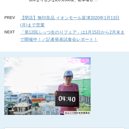
PREV
【閉店】無印良品 イオンモール富津2020年1月13日
(月)まで営業
NEXT
「第12回ふっつ生のりフェア」は1月15日から2月末ま
で開催中！／記者発表試食会レポート！