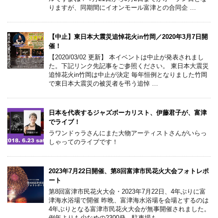
りますが、同期間にイオンモール富津との合同企 …
【中止】東日本大震災追悼花火in竹岡／2020年3月7日開
催！
【2020/03/02 更新】 本イベントは中止が発表されまし
た。下記リンク先記事をご参照ください。 東日本大震災
追悼花火in竹岡は中止が決定 毎年恒例となりました竹岡
で東日本大震災の被災者を弔う追悼 …
日本を代表するジャズボーカリスト、伊藤君子が、富津
でライブ！
ラワンドゥラさんにまた大物アーティストさんがいらっ
しゃってのライブです！
2023年7月22日開催、第8回富津市民花火大会フォトレポ
ート
第8回富津市民花火大会・2023年7月22日、4年ぶりに富
津海水浴場で開催 昨晩、富津海水浴場を会場とするのは
4年ぶりとなる富津市民花火大会が無事開催されました。
例年よりも少なめの2300発、駐車場も …