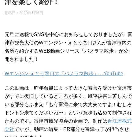
津を楽しく紹介！
投稿日：
2020年1月6日
元旦に速報でSNSを中心にお知らせしておりましたが、富
津市観光大使のWエンジン・えとう窓口さんが富津市内の
名所を紹介するWEB動画シリーズ「パノラマ散歩」が公
開されました！
Wエンジン えとう窓口の「パノラマ散歩」 – YouTube
この動画は、昨年台風によって大きな被害を受けた富津市
がすでに復旧しているところが多く、風評被害に苦しんで
いる部分もふまえ「もう富津に来て大丈夫ですよ！むしろ
ドンドン来てくださいね〜」という意味も込めて制作され
たものです。富津市観光協会の企画で、制作は
近江屋株式
会社
ですが、動画の編集・PR部分を富津っ子が担当させ