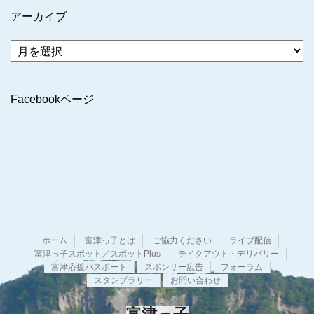
アーカイブ
ア
ー
カ
イ
Facebookページ
ブ
ホーム
富津っ子とは
ご協力ください
ライブ配信
富津っ子スポット／スポットPlus
テイクアウト・デリバリー
富津応援パスポート
スポンサー広告
フォーラム
スタンプラリー
お問い合わせ