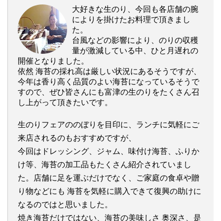
大好きな生のり、今回も各店舗の腕
によりを掛けたお料理で頂きまし
た。
台風などの影響により、のりの収穫
量が激減している中、ひと月遅れの
開催となりました。
依然 海苔の採れ高は厳しい状況にあるそうですが、
今年は香り高く品質のよい海苔になっているそうで
すので、ぜひ皆さんにも富津の生のりをたくさん召
し上がって頂きたいです。
生のりフェアののぼりを目印に、ランチに気軽にご
来店されるのもおすすめですが、
今回はドレッシング、ジャム、味付け海苔、ふりか
け等、海苔の加工品もたくさん紹介されていまし
た。店舗に足を運ぶだけでなく、ご家庭の食卓や贈
り物などにも 海苔を気軽に購入できて復興の助けに
なるのではと思いました。
焼き海苔だけではない、海苔の美味しさ 奥深さ、是