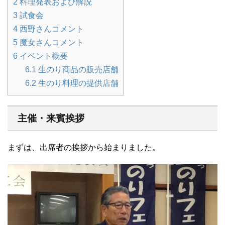
2
料理発表および解説
3
試食会
4
西野さんコメント
5
魔女さんコメント
6
イベント概要
6.1
生のり商品の販売店舗
6.2
生のり料理の提供店舗
主催・来賓挨拶
まずは、出席者の挨拶から始まりました。