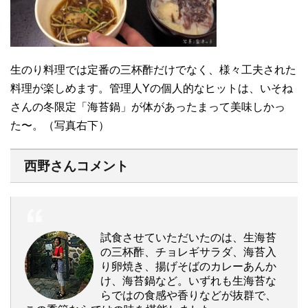
生のり料理では定番の三杯酢だけでなく、様々工夫された
料理が楽しめます。管理人Yの個人的なヒットは、いそね
さんの冬限定「海苔鍋」が体があったまって美味しかっ
た〜。（写真右下）
西野さんコメント
試食させていただいたのは、生海苔
の三杯酢、チョレギサラダ、海苔入
り卵焼き、揚げそばのカレーあんか
け、海苔鍋など。いずれも生海苔な
らではの食感や香りなどが抜群で、