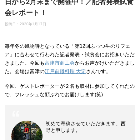
日から2月末まで開催中！／記者発表試食
会レポート！
投稿日：
2020年1月17日
毎年冬の風物詩となっている「第12回ふっつ生のりフェ
ア」に合わせて行われた記者発表・試食会にお招きいただ
きました。今回も
富津市商工会
からお声がけいただきまし
た。会場は富津の
江戸前磯料理 大定
さんです。
今回、ゲストレポーターが２名も取材に参加してくれたの
で、フレッシュな顔ぶれでお届けします(笑)
初めて寄稿させていただきます。西
野と申します。