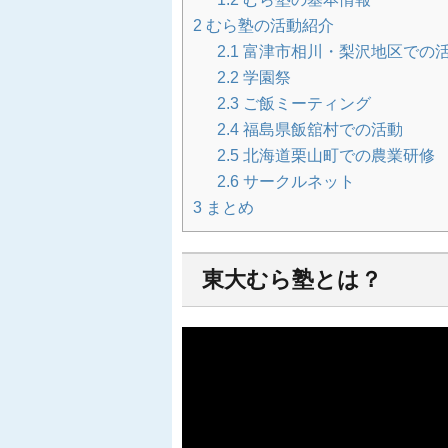
2
むら塾の活動紹介
2.1
富津市相川・梨沢地区での
2.2
学園祭
2.3
ご飯ミーティング
2.4
福島県飯舘村での活動
2.5
北海道栗山町での農業研修
2.6
サークルネット
3
まとめ
東大むら塾とは？