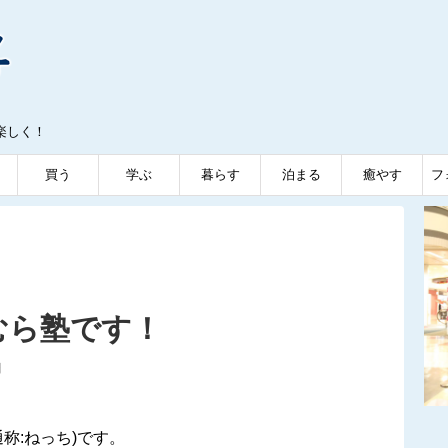
楽しく！
買う
学ぶ
暮らす
泊まる
癒やす
フ
むら塾です！
日
称:ねっち)です。