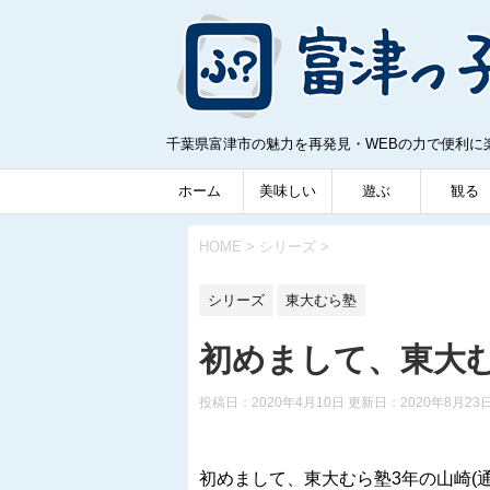
千葉県富津市の魅力を再発見・WEBの力で便利に
ホーム
美味しい
遊ぶ
観る
HOME
>
シリーズ
>
シリーズ
東大むら塾
初めまして、東大
投稿日：2020年4月10日 更新日：
2020年8月23
初めまして、東大むら塾3年の山崎(通