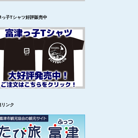
津っ子Tシャツ好評販売中
連リンク