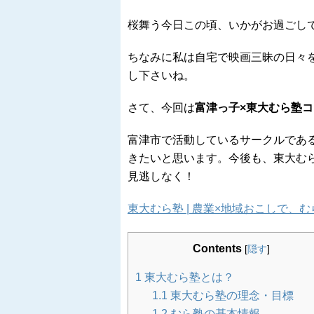
桜舞う今日この頃、いかがお過ごし
ちなみに私は自宅で映画三昧の日々
し下さいね。
さて、今回は
富津っ子×東大むら塾
富津市で活動しているサークルであ
きたいと思います。今後も、東大む
見逃しなく！
東大むら塾 | 農業×地域おこしで、
Contents
[
隠す
]
1
東大むら塾とは？
1.1
東大むら塾の理念・目標
1.2
むら塾の基本情報