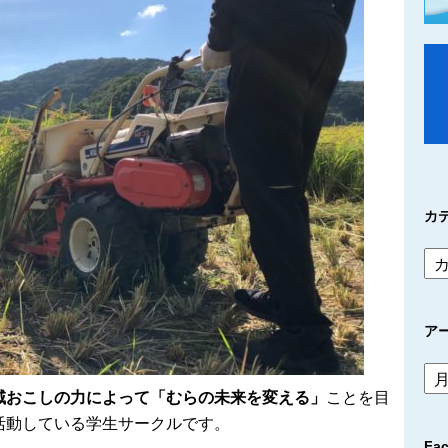
カ
ア
ア
ー
域おこしの力によって「むらの未来を変える」
ことを目
カ
活動している学生サークルです。
イ
Fa