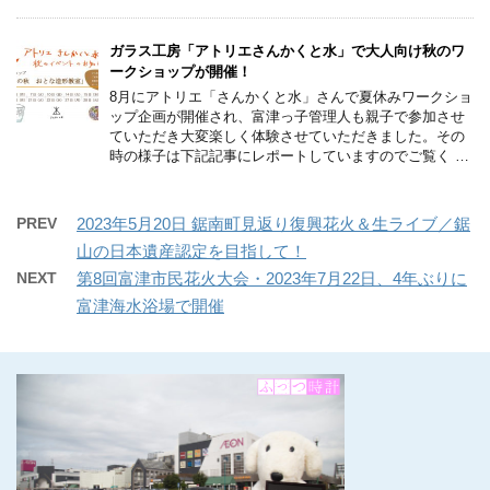
ガラス工房「アトリエさんかくと水」で大人向け秋のワ
ークショップが開催！
8月にアトリエ「さんかくと水」さんで夏休みワークショ
ップ企画が開催され、富津っ子管理人も親子で参加させ
ていただき大変楽しく体験させていただきました。その
時の様子は下記記事にレポートしていますのでご覧く …
PREV
2023年5月20日 鋸南町見返り復興花火＆生ライブ／鋸
山の日本遺産認定を目指して！
NEXT
第8回富津市民花火大会・2023年7月22日、4年ぶりに
富津海水浴場で開催