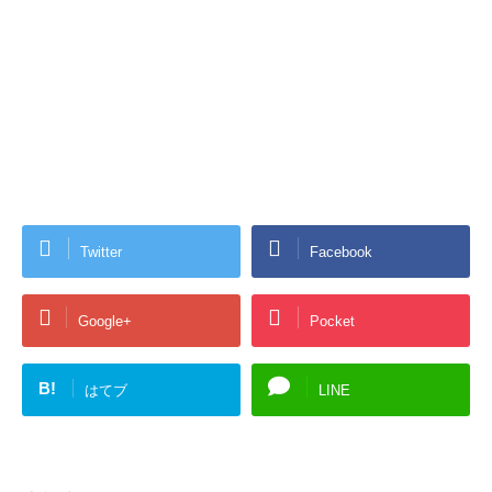
Twitter
Facebook
Google+
Pocket
B!
はてブ
LINE