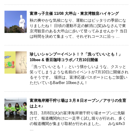
富津っ子主催 11/08 大坪山・東京湾観音ハイキング
秋の爽やかな気候になり、運動にはピッタリの季節にな
りましたね！ 日頃の運動不足の解消に(笑)みなさんで東
京湾観音のある大坪山に歩いて登ってみませんか？ 当日
は時間を決めて集まって、それぞれコースに沿っ …
珍しいシャンプーイベント！？「洗っていいとも！」
10bee & 香豆珈琲コラボ／7月10日開催
「洗っていいとも！」という懐かしいような、クスッと
笑ってしまうような名前のイベントが7月10日に開催され
るそうです。 場所は、富津応援パスポートにもご加盟い
ただいているBarBer 10beeさん！
富津海岸潮干狩り場は３月８日オープン／アサリの生育
は上々♪
先日、3月8日(火)の富津海岸潮干狩り場オープンに先駆
けて、報道機関向けに一足早く試し堀りが行われ、多く
の報道機関が集まり取材が行われました。 みな&#x3
…