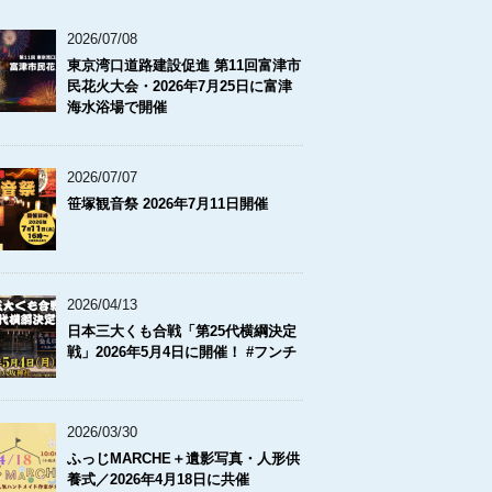
2026/07/08
東京湾口道路建設促進 第11回富津市
民花火大会・2026年7月25日に富津
海水浴場で開催
2026/07/07
笹塚観音祭 2026年7月11日開催
2026/04/13
日本三大くも合戦「第25代横綱決定
戦」2026年5月4日に開催！ #フンチ
2026/03/30
ふっじMARCHE＋遺影写真・人形供
養式／2026年4月18日に共催