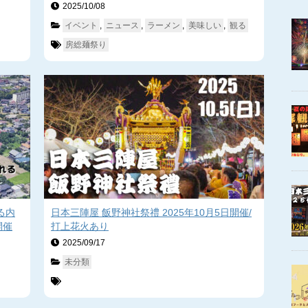
2025/10/08　
イベント
, 
ニュース
, 
ラーメン
, 
美味しい
, 
観る
房総麺祭り
る内
日本三陣屋 飯野神社祭禮 2025年10月5日開催/
開催
打上花火あり
2025/09/17　
未分類