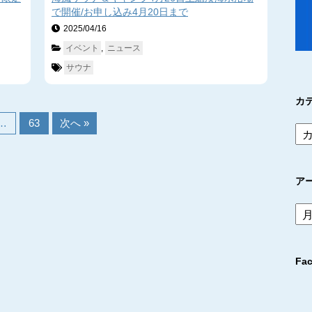
で開催/お申し込み4月20日まで
2025/04/16　
イベント
, 
ニュース
サウナ
カ
…
63
次へ »
ア
ア
ー
カ
イ
Fa
ブ