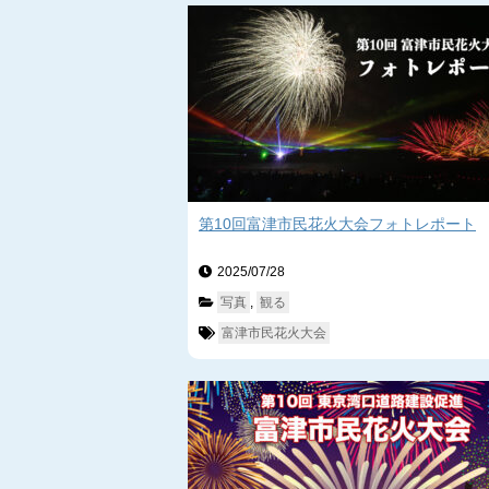
第10回富津市民花火大会フォトレポート
2025/07/28　
写真
, 
観る
富津市民花火大会