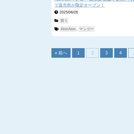
で直売所が限定オープン！
2025/06/26　
買う
AlonAlon
, 
マンゴー
« 前へ
1
2
3
4