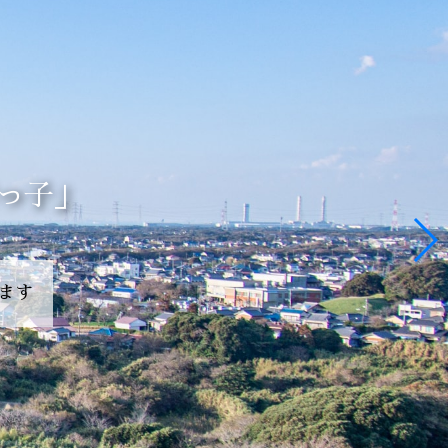
なる町
っ子」
ます
地域です
ます