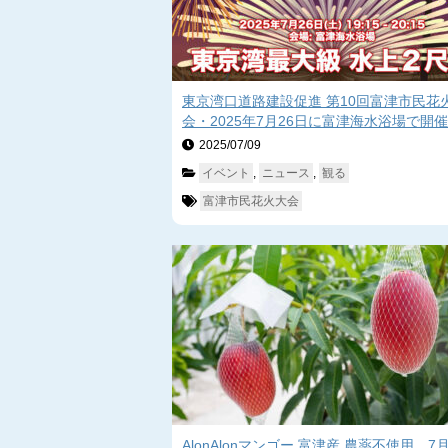
東京湾口道路建設促進 第10回富津市民花
会・2025年7月26日に富津海水浴場で開催
2025/07/09　
イベント
, 
ニュース
, 
観る
富津市民花火大会
AlonAlonマンゴー 富津産 農薬不使用、7