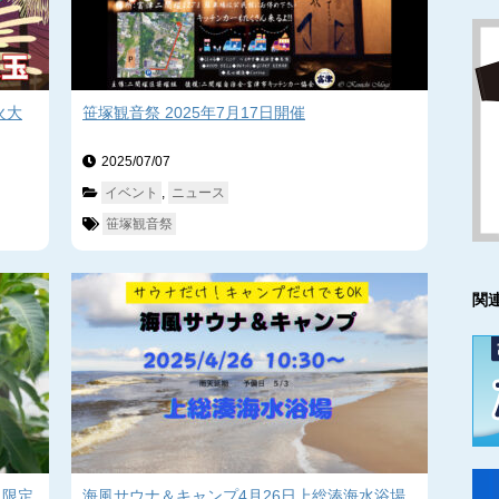
火大
笹塚観音祭 2025年7月17日開催
2025/07/07　
イベント
, 
ニュース
笹塚観音祭
関
月限定
海風サウナ＆キャンプ4月26日上総湊海水浴場