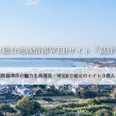
の総合地域情報WEBサイト
は観光資源が豊かな、
富津の伝統と文化
訪れたく
「富津
葉県富津市の魅力を再発見・WEBで地元のイイトコ教え
富津は内房地域で都心に最も近い海岸線があり、
はかりめ・海苔・バカ貝などの海産物や、
・羯鼓舞などの伝統行事などが大事に語り継がれている
山やマザー牧場など山の景観・アトラクションも楽しめ