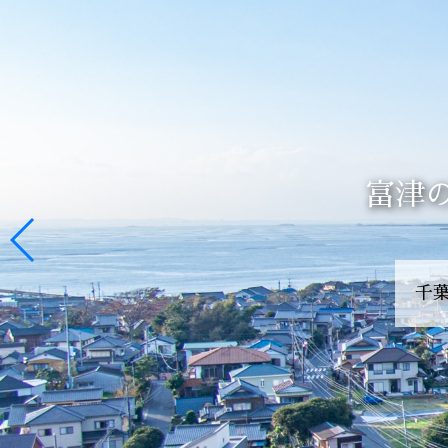
富津
富津
千
フンチ
鋸