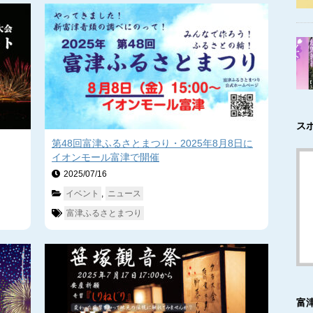
ス
第48回富津ふるさとまつり・2025年8月8日に
イオンモール富津で開催
2025/07/16　
イベント
, 
ニュース
富津ふるさとまつり
富