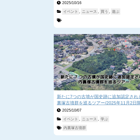
2025/10/16　
イベント
, 
ニュース
, 
買う
, 
遊ぶ
新たに7つの古墳が国史跡に追加認定され
裏塚古墳群を巡るツアー/2025年11月2日
2025/10/07　
イベント
, 
ニュース
, 
学ぶ
内裏塚古墳群