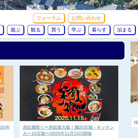
フォーラム
お問い合わせ
遊ぶ
観る
買う
学ぶ
暮らす
泊まる
25年
房総麺祭り〜房総最大級！麺20店舗・キッチン
カー10店舗〜/2025年11月15日開催