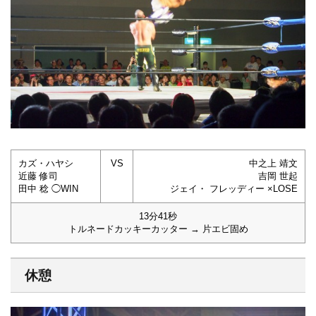
カズ・ハヤシ
VS
中之上 靖文
近藤 修司
吉岡 世起
田中 稔 ◯WIN
ジェイ・ フレッディー ×LOSE
13分41秒
トルネードカッキーカッター → 片エビ固め
休憩