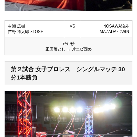
村瀬 広樹
VS
NOSAWA論外
芦野 祥太郎 ×LOSE
MAZADA ◯WIN
7分9秒
正田落とし → 片エビ固め
第２試合 女子プロレス シングルマッチ 30
分1本勝負