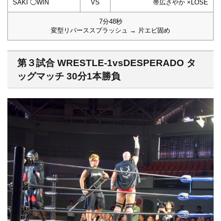
SAKI ◯WIN
VS
帯広さやか ×LOSE
7分48秒
変型リバーススプラッシュ → 片エビ固め
第３試合 WRESTLE-1vsDESPERADO タ
ッグマッチ 30分1本勝負