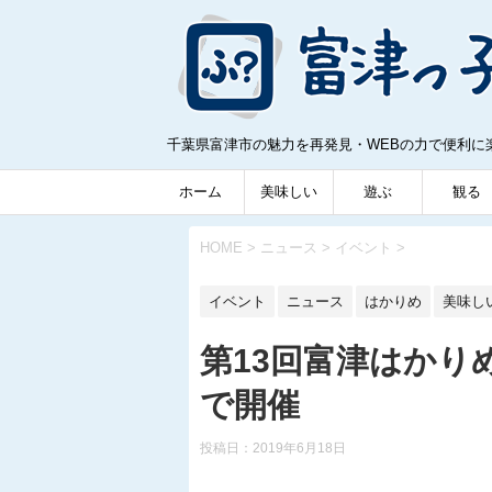
千葉県富津市の魅力を再発見・WEBの力で便利に
ホーム
美味しい
遊ぶ
観る
HOME
>
ニュース
>
イベント
>
イベント
ニュース
はかりめ
美味し
第13回富津はかり
で開催
投稿日：
2019年6月18日