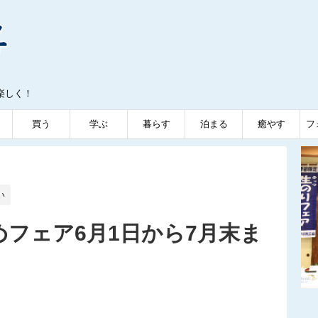
楽しく！
買う
学ぶ
暮らす
泊まる
癒やす
フ
い
めフェア6月1日から7月末ま