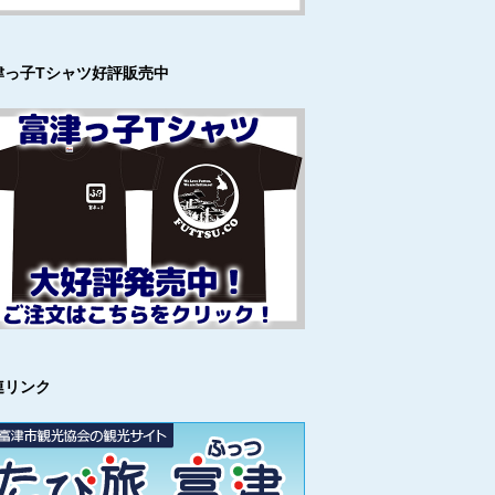
津っ子Tシャツ好評販売中
連リンク