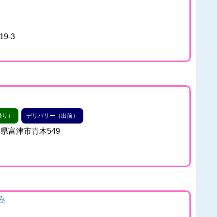
9-3
帰り）
デリバリー（出前）
千葉県富津市青木549
み