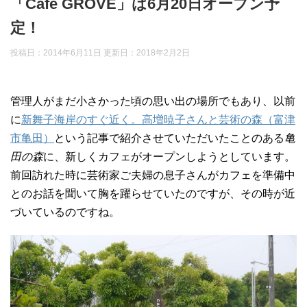
「Cafe GROVE」は6月20日オープン予
定！
投稿日：2014年6月11日 更新日：
2018年2月2日
管理人がまだ小さかった頃の思い出の場所でもあり、以前
に
新舞子海岸のすぐ近く。高増暁子さんと芸術の森（富津
市亀田）
という記事で紹介させていただいたことのある
亀
田の森
に、新しくカフェがオープンしようとしています。
前回訪れた時に芸術家ご夫婦の息子さんがカフェを準備中
とのお話を聞いて胸を躍らせていたのですが、その時が近
づいているのですね。