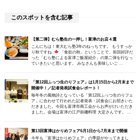
このスポットを含む記事
【第二弾】むら塾生の一押し！富津のお店４選
こんにちは！東大むら塾3年のねっちです。 もうすっか
り秋ですね..
「食欲の秋」ということで、前回好評だ
った「むら塾による富津ご飯屋紹介」の第二弾を行なっ
ていきたいと思います。 みなさんも美味しいご …
「第12回ふっつ生のりフェア」は1月15日から2月末まで
開催中！／記者発表試食会レポート！
毎年冬の風物詩となっている「第12回ふっつ生のりフェ
ア」に合わせて行われた記者発表・試食会にお招きいた
だきました。今回も富津市商工会からお声がけいただき
ました。会場は富津の江戸前磯料理 大定さんです。 …
第13回富津はかりめフェア6月1日から7月末まで開催
今年も「富津はかりめフェア」の季節がやってきまし