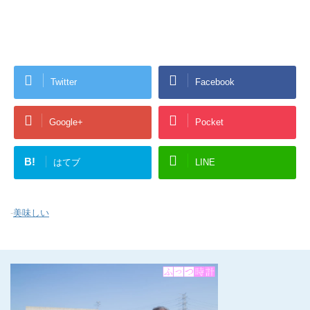
Twitter
Facebook
Google+
Pocket
B!
はてブ
LINE
-
美味しい