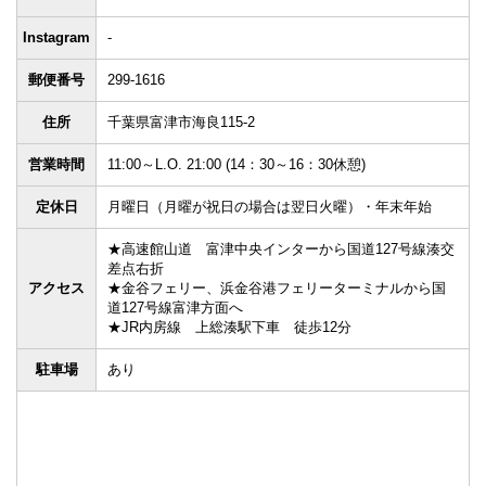
Instagram
-
郵便番号
299-1616
住所
千葉県富津市海良115-2
営業時間
11:00～L.O. 21:00 (14：30～16：30休憩)
定休日
月曜日（月曜が祝日の場合は翌日火曜）・年末年始
★高速館山道 富津中央インターから国道127号線湊交
差点右折
アクセス
★金谷フェリー、浜金谷港フェリーターミナルから国
道127号線富津方面へ
★JR内房線 上総湊駅下車 徒歩12分
駐車場
あり