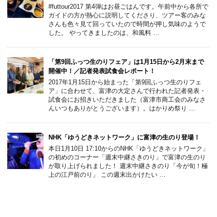
#futtour2017 第4弾はお昼ごはんです。午前中から各所で
ガイドの方が熱心に説明してくださり、ツアー客のみな
さんも色々見て回っていたので時間が押し気味のようで
した。 やってきましたのは、和風料 …
「第9回ふっつ生のりフェア」は1月15日から2月末まで
開催中！／記者発表試食会レポート！
2017年1月15日から始まった「第9回ふっつ生のりフェ
ア」に合わせて、富津の大定さんで行われた記者発表・
試食会にお招きいただきました（富津市商工会のみなさ
んいつもありがとうございます）。はかりめ祭り …
NHK「ゆうどきネットワーク」に富津の生のり登場！
本日1月10日 17:10からのNHK「ゆうどきネットワーク」
の初めのコーナー「週末中継さきのり」で富津の生のり
が取り上げられました！ 週末中継さきのり「今が旬！極
上の江戸前のり」 この週末出かけたい …