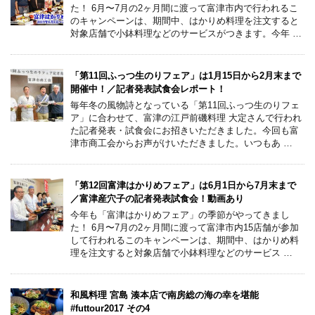
た！ 6月〜7月の2ヶ月間に渡って富津市内で行われるこ
のキャンペーンは、期間中、はかりめ料理を注文すると
対象店舗で小鉢料理などのサービスがつきます。今年 …
「第11回ふっつ生のりフェア」は1月15日から2月末まで
開催中！／記者発表試食会レポート！
毎年冬の風物詩となっている「第11回ふっつ生のりフェ
ア」に合わせて、富津の江戸前磯料理 大定さんで行われ
た記者発表・試食会にお招きいただきました。今回も富
津市商工会からお声がけいただきました。いつもあ …
「第12回富津はかりめフェア」は6月1日から7月末まで
／富津産穴子の記者発表試食会！動画あり
今年も「富津はかりめフェア」の季節がやってきまし
た！ 6月〜7月の2ヶ月間に渡って富津市内15店舗が参加
して行われるこのキャンペーンは、期間中、はかりめ料
理を注文すると対象店舗で小鉢料理などのサービス …
和風料理 宮島 湊本店で南房総の海の幸を堪能
#futtour2017 その4