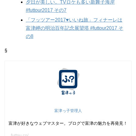
夕日が美しい。TVロケも多い新舞子海岸
#futtour2017 その7
「フッツアー2017♥いいね旅」フィナーレは
富津岬の明治百年記念展望塔 #futtour2017 そ
の8
§
富津っ子管理人
富津が好きなウェブマスター。ブログで富津の魅力を再発見！
futtsu.co/