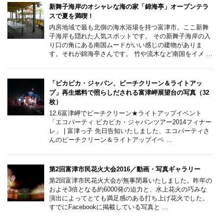
新舞子海岸のオシャレな海の家「錦海亭」オープンテラ
スで夏を満喫！
内房地域で最も北側の海水浴場を持つ富津市。ここ新舞
子海岸も隠れた人気スポットです。 その新舞子海岸の入
り口の角にある南国ムードがいい感じの建物がありま
す。それが錦海亭さんです。 竹や流木など南国をイメ …
「ビカビカ・ジャパン、ビーチクリーン＆ライトアッ
プ」再生燃料で照らしだされる富津岬展望台の写真（32
枚）
12.6富津岬でビーチクリーン★ライトアップイベント
「エコパーティ ビカビカ・ジャパンツアー2014フィナー
レ」 | 富津っ子 先日告知いたしました、エコパーティさ
んのビーチクリーン＆ライトアップイベ …
第2回富津市民花火大会2016／動画・写真ギャラリー
第2回富津市民花火大会が無事閉幕いたしました。昨年の
およそ3倍となる約6000発の迫力と、水上花火の巧みな
演出によってとても満足感のある打ち上げ花火でした。
すでにFacebookに掲載している写真と …