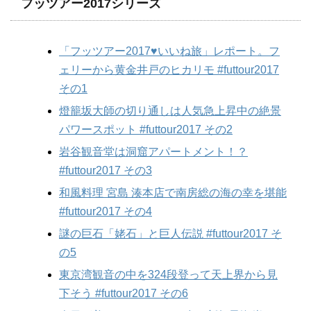
フッツアー2017シリーズ
「フッツアー2017♥いいね旅」レポート。フ
ェリーから黄金井戸のヒカリモ #futtour2017
その1
燈籠坂大師の切り通しは人気急上昇中の絶景
パワースポット #futtour2017 その2
岩谷観音堂は洞窟アパートメント！？
#futtour2017 その3
和風料理 宮島 湊本店で南房総の海の幸を堪能
#futtour2017 その4
謎の巨石「姥石」と巨人伝説 #futtour2017 そ
の5
東京湾観音の中を324段登って天上界から見
下そう #futtour2017 その6