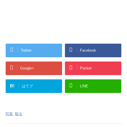
Twitter
Facebook
Google+
Pocket
B!
はてブ
LINE
-
写真
,
観る