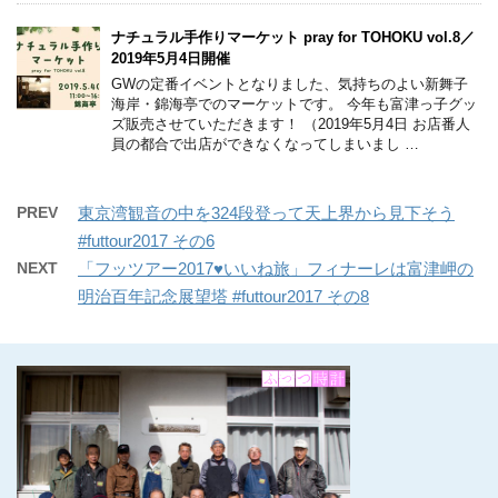
ナチュラル手作りマーケット pray for TOHOKU vol.8／
2019年5月4日開催
GWの定番イベントとなりました、気持ちのよい新舞子
海岸・錦海亭でのマーケットです。 今年も富津っ子グッ
ズ販売させていただきます！ （2019年5月4日 お店番人
員の都合で出店ができなくなってしまいまし …
PREV
東京湾観音の中を324段登って天上界から見下そう
#futtour2017 その6
NEXT
「フッツアー2017♥いいね旅」フィナーレは富津岬の
明治百年記念展望塔 #futtour2017 その8